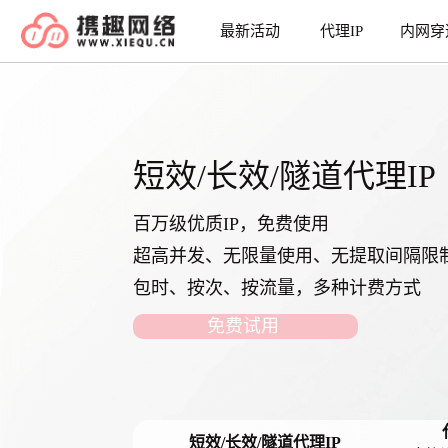
最新活动
代理IP
内网穿
携
趣
官
网
首
页
短效/长效/隧道代理IP
百万级优质IP，免费使用
超高并发、无限量使用、无提取间隔限
包时、按次、按流量，多种计费方式
免费试用
短效/长效/隧道代理IP